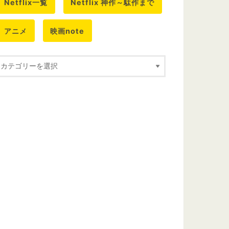
Netflix一覧
Netflix 神作～駄作まで
アニメ
映画note