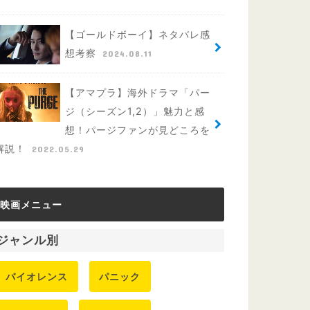
【ゴールドボーイ】ネタバレ感
想考察
2024.08.11
【アマプラ】海外ドラマ「パー
ジ（シーズン1,2）」魅力と感
想！パージファンが見どころを
解説！
2022.05.29
映画メニュー
ジャンル別
バイオレンス
パニック