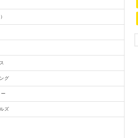
葬）
ス
ング
ラー
ルズ