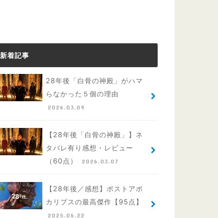
新着記事
28年後「白骨の神殿」がハマ
らなかった５個の理由
2026.03.09
【28年後「白骨の神殿」】ネ
タバレ有り感想・レビュー
（60点）
2026.03.07
【28年後／感想】ポストアポ
カリプスの最高傑作【95点】
2025.06.22