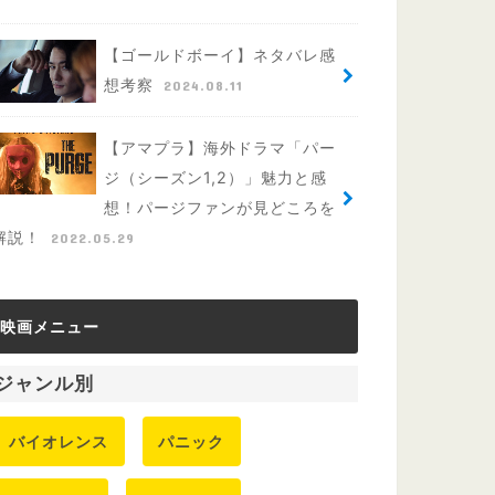
【ゴールドボーイ】ネタバレ感
想考察
2024.08.11
【アマプラ】海外ドラマ「パー
ジ（シーズン1,2）」魅力と感
想！パージファンが見どころを
解説！
2022.05.29
映画メニュー
ジャンル別
バイオレンス
パニック