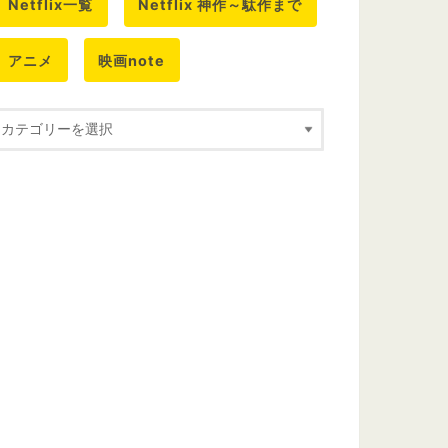
Netflix一覧
Netflix 神作～駄作まで
アニメ
映画note