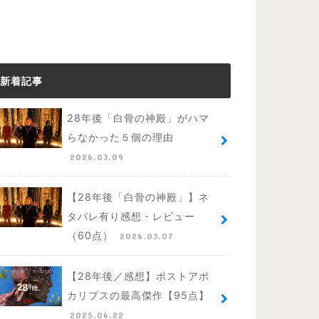
新着記事
28年後「白骨の神殿」がハマ
らなかった５個の理由
2026.03.09
【28年後「白骨の神殿」】ネ
タバレ有り感想・レビュー
（60点）
2026.03.07
【28年後／感想】ポストアポ
カリプスの最高傑作【95点】
2025.06.22