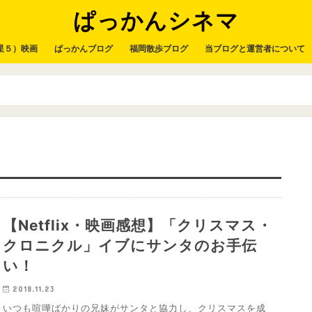
ぱっかんシネマ
星５）映画
ぱっかんブログ
福岡散歩ブログ
当ブログと運営者について
【Netflix・映画感想】「クリスマス・
クロニクル」イブにサンタのお手伝
い！
2018.11.23
いつも喧嘩ばかりの兄妹がサンタと協力し、クリスマスを成