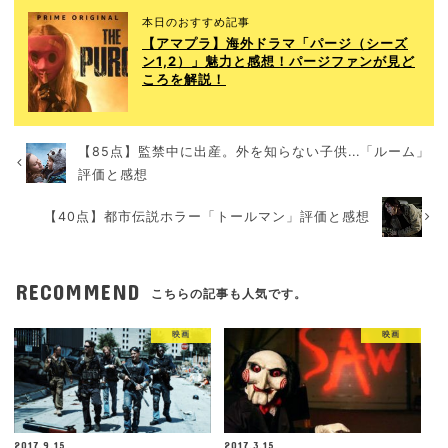
本日のおすすめ記事
【アマプラ】海外ドラマ「パージ（シーズ
ン1,2）」魅力と感想！パージファンが見ど
ころを解説！
【85点】監禁中に出産。外を知らない子供...「ルーム」
評価と感想
【40点】都市伝説ホラー「トールマン」評価と感想
RECOMMEND
こちらの記事も人気です。
映画
映画
2017.9.15
2017.3.15