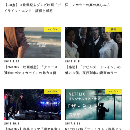
【30点】Ｂ級世紀末ゾンビ映画「デ
洋モノホラーの真の楽しみ方
イライツ・エンド」評価と感想
netflix
映画
2019.1.25
2018.11.11
【Netflix・映画感想】「クロース
【感想】「デビルズ・トレイン」の
孤独のボディガード」の魅力４個
魅力３個。夜行列車の密室ホラー
netflix
netflix
2018.10.8
2017.8.26
【Netflix】海外ドラマ「運命を変え
NETFLIX版「ザ・ミスト（海外ドラ