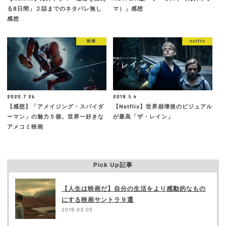
る8日間」２話までのネタバレ無し
マ）」感想
感想
映画
netflix
2020.7.26
2018.5.4
【感想】「アメイジング・スパイダ
【Netflix】世界崩壊後のビジュアル
ーマン」の魅力５個。世界一好きな
が最高「ザ・レイン」
アメコミ映画
Pick Up記事
【人生は映画だ】自分の生活をより感動的なもの
にする映画サントラ９選
2019.03.05