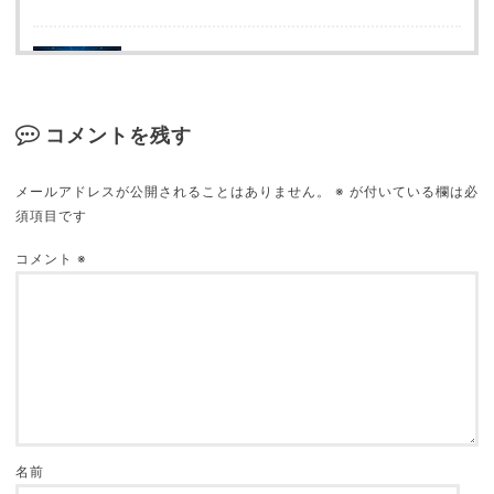
映画館が苦手な９の理由
2018.09.16
コメントを残す
メールアドレスが公開されることはありません。
※
が付いている欄は必
須項目です
「君の名は。」の矛盾点（突っ込み所）を都合良
く補完してみる
コメント
※
2018.05.23
名前