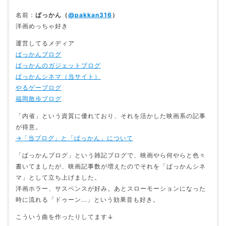
名前：
ぱっかん（
@pakkan316
）
洋画めっちゃ好き
運営してるメディア
ぱっかんブログ
ぱっかんのガジェットブログ
ぱっかんシネマ（当サイト）
やるゲーブログ
福岡散歩ブログ
「内省」という資質に優れており、それを活かした映画系の記事
が得意。
→「当ブログ」と「ぱっかん」について
「ぱっかんブログ」という雑記ブログで、映画やら何やらと色々
書いてましたが、映画記事数が増えたのでそれを「ぱっかんシネ
マ」として立ち上げました。
洋画ホラー、サスペンスが好み。あとスローモーションになった
時に流れる「ドゥーン...」という効果音も好き。
こういう曲を作ったりしてます↓