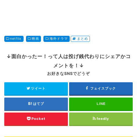
netflix
映画
海外ドラマ
まとめ
↓面白かったー！って人は投げ銭代わりにシェアかコ
メントを！↓
お好きなSNSでどうぞ
ツイート
フェイスブック
はてブ
LINE
Pocket
feedly