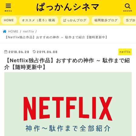
ぱっかんシネマ
menu
search
HOME
オススメ（星５）映画
ぱっかんブログ
福岡散歩ブログ
当ブロ
HOME
netflix
【Netflix独占作品】おすすめの神作 ～ 駄作まで紹介【随時更新中】
2018.06.28
2019.06.08
netflix
【Netflix独占作品】おすすめの神作 ～ 駄作まで紹
介【随時更新中】