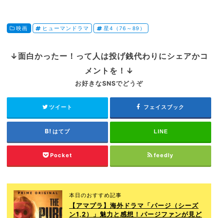
映画
ヒューマンドラマ
星4（76～89）
↓面白かったー！って人は投げ銭代わりにシェアかコ
メントを！↓
お好きなSNSでどうぞ
ツイート
フェイスブック
はてブ
LINE
Pocket
feedly
本日のおすすめ記事
【アマプラ】海外ドラマ「パージ（シーズ
ン1,2）」魅力と感想！パージファンが見ど