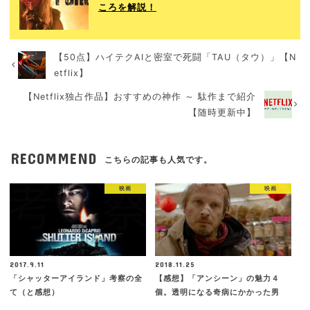
ころを解説！
【50点】ハイテクAIと密室で死闘「TAU（タウ）」【N
etflix】
【Netflix独占作品】おすすめの神作 ～ 駄作まで紹介
【随時更新中】
RECOMMEND
こちらの記事も人気です。
映画
映画
2017.9.11
2018.11.25
「シャッターアイランド」考察の全
【感想】「アンシーン」の魅力４
て（と感想）
個。透明になる奇病にかかった男