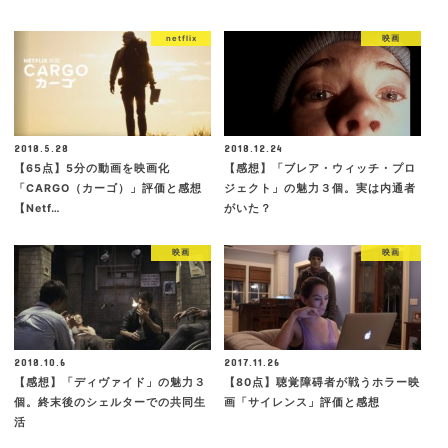
netflix
映画
2018.5.28
2018.12.24
【65点】5分の動画を映画化
【感想】「ブレア・ウィッチ・プロ
「CARGO（カーゴ）」評価と感想
ジェクト」の魅力３個。実は内通者
【Netf…
がいた？
映画
映画
2018.10.6
2017.11.26
【感想】「ディヴァイド」の魅力３
【80点】聴覚障碍者が戦うホラー映
個。終末後のシェルターでの共同生
画「サイレンス」評価と感想
活