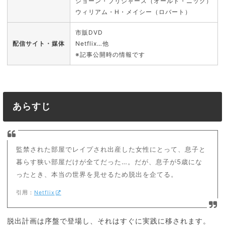
ショーン・ブリジャース（オールド・ニック）
ウィリアム・H・メイシー（ロバート）
市販DVD
配信サイト・媒体
Netflix…他
※記事公開時の情報です
あらすじ
監禁された部屋でレイプされ出産した女性にとって、息子と
暮らす狭い部屋だけが全てだった…。だが、息子が5歳にな
ったとき、本当の世界を見せるため脱出を企てる。
引用：
Netflix
脱出計画は序盤で登場し、それはすぐに実践に移されます。