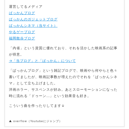
運営してるメディア
ぱっかんブログ
ぱっかんのガジェットブログ
ぱっかんシネマ（当サイト）
やるゲーブログ
福岡散歩ブログ
「内省」という資質に優れており、それを活かした映画系の記事
が得意。
→「当ブログ」と「ぱっかん」について
「ぱっかんブログ」という雑記ブログで、映画やら何やらと色々
書いてましたが、映画記事数が増えたのでそれを「ぱっかんシネ
マ」として立ち上げました。
洋画ホラー、サスペンスが好み。あとスローモーションになった
時に流れる「ドゥーン...」という効果音も好き。
こういう曲を作ったりしてます↓
▲ overflow（Youtubeにジャンプ）