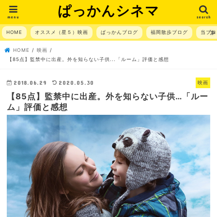
ぱっかんシネマ
menu
search
HOME
オススメ（星５）映画
ぱっかんブログ
福岡散歩ブログ
当ブロ
HOME
映画
【85点】監禁中に出産。外を知らない子供...「ルーム」評価と感想
2018.06.29
2020.05.30
映画
【85点】監禁中に出産。外を知らない子供…「ルー
ム」評価と感想