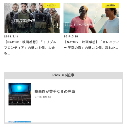
netflix
netflix
2019.3.14
2019.3.10
【Netflix・映画感想】「トリプル・
【Netflix・映画感想】「セレニティ
フロンティア」の魅力５個。大金
ー 平穏の海」の魅力２個。寂れた…
を…
Pick Up記事
映画館が苦手な９の理由
2018.09.16
「君の名は。」の矛盾点（突っ込み所）を都合良