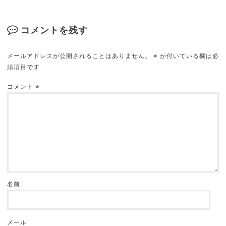
く補完してみる
2018.05.23
コメントを残す
メールアドレスが公開されることはありません。
※
が付いている欄は必
須項目です
【人生は映画だ】自分の生活をより感動的なもの
にする映画サントラ９選
コメント
※
2019.03.05
名前
メール