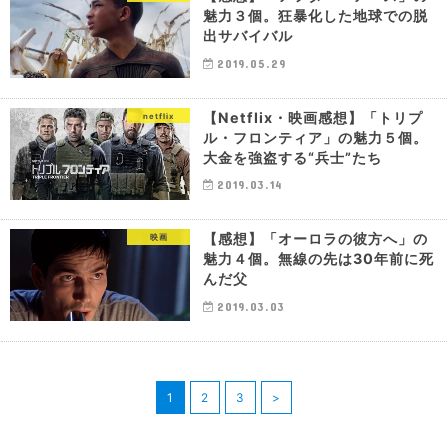
魅力３個。狂暴化した地球での脱
出サバイバル
2019.05.29
【Netflix・映画感想】「トリプ
netflix
ル・フロンティア」の魅力５個。
大金を強盗する“兵士”たち
2019.03.14
【感想】「オーロラの彼方へ」の
映画
魅力４個。無線の先は30年前に死
んだ父
2019.03.03
1
2
3
>