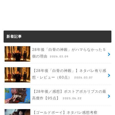
新着記事
28年後「白骨の神殿」がハマらなかった５
個の理由
2026.03.09
【28年後「白骨の神殿」】ネタバレ有り感
想・レビュー（60点）
2026.03.07
【28年後／感想】ポストアポカリプスの最
高傑作【95点】
2025.06.22
【ゴールドボーイ】ネタバレ感想考察