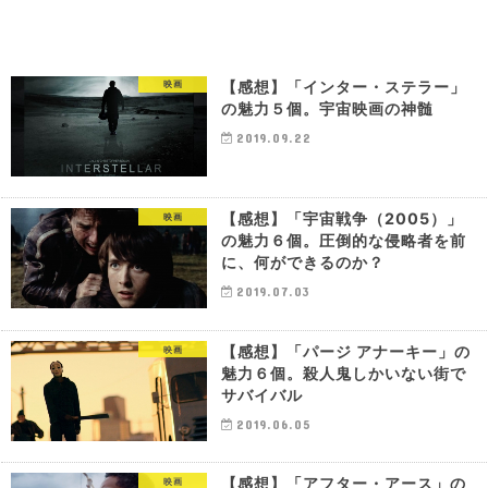
【感想】「インター・ステラー」
映画
の魅力５個。宇宙映画の神髄
2019.09.22
【感想】「宇宙戦争（2005）」
映画
の魅力６個。圧倒的な侵略者を前
に、何ができるのか？
2019.07.03
【感想】「パージ アナーキー」の
映画
魅力６個。殺人鬼しかいない街で
サバイバル
2019.06.05
【感想】「アフター・アース」の
映画