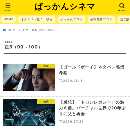
ぱっかんシネマ
menu
search
HOME
オススメ（星５）映画
ぱっかんブログ
福岡散歩ブログ
当ブロ
HOME
タグ : 星5（90～100）
星5（90～100）
【ゴールドボーイ】ネタバレ感想
映画
考察
2024.08.11
【感想】「トロンレガシー」の魅
映画
力６個。バーチャル世界で20年ぶ
りに父と再会
2020.07.31