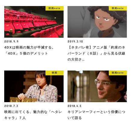
映画note
映画note
2018.9.9
2019.3.10
4DXは映画の魅力が半減する。
【ネタバレ有】アニメ版「約束のネ
「4DX」５個のデメリット
バーランド（８話）」から見る伏線
の大切さ…
映画
映画note
2018.7.3
2018.4.5
映画に出てくる、魅力的な「ヘタレ
キリアンマーフィーという俳優につ
キャラ」７人
いて語る