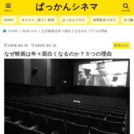
ぱっかんシネマ
menu
search
HOME
オススメ（星５）映画
ぱっかんブログ
福岡散歩ブログ
当ブロ
HOME
映画note
なぜ映画は年々面白くなるのか？５つの理由
2018.06.16
2020.05.31
映画note
なぜ映画は年々面白くなるのか？５つの理由