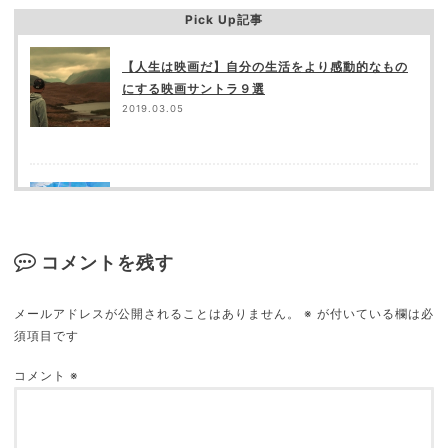
Pick Up記事
【人生は映画だ】自分の生活をより感動的なもの
にする映画サントラ９選
2019.03.05
「君の名は。」の矛盾点（突っ込み所）を都合良
く補完してみる
2018.05.23
コメントを残す
メールアドレスが公開されることはありません。
※
が付いている欄は必
須項目です
映画館が苦手な９の理由
2018.09.16
コメント
※