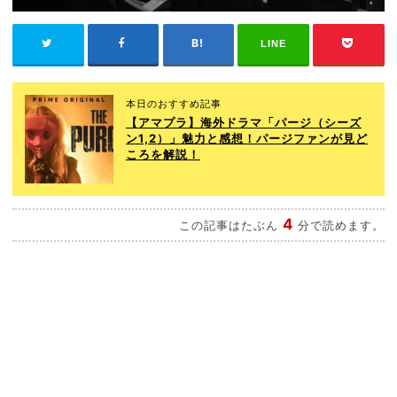
LINE
本日のおすすめ記事
【アマプラ】海外ドラマ「パージ（シーズ
ン1,2）」魅力と感想！パージファンが見ど
ころを解説！
4
この記事はたぶん
分で読めます。