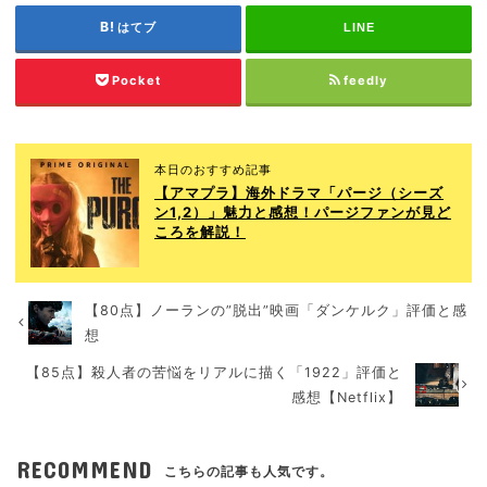
はてブ
LINE
Pocket
feedly
本日のおすすめ記事
【アマプラ】海外ドラマ「パージ（シーズ
ン1,2）」魅力と感想！パージファンが見ど
ころを解説！
【80点】ノーランの”脱出”映画「ダンケルク」評価と感
想
【85点】殺人者の苦悩をリアルに描く「1922」評価と
感想【Netflix】
RECOMMEND
こちらの記事も人気です。