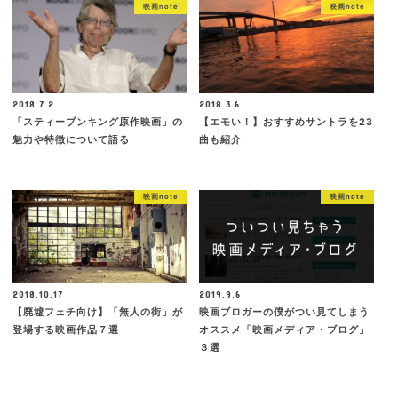
映画note
映画note
2018.7.2
2018.3.6
「スティーブンキング原作映画」の
【エモい！】おすすめサントラを23
魅力や特徴について語る
曲も紹介
映画note
映画note
2018.10.17
2019.9.6
【廃墟フェチ向け】「無人の街」が
映画ブロガーの僕がつい見てしまう
登場する映画作品７選
オススメ「映画メディア・ブログ」
３選