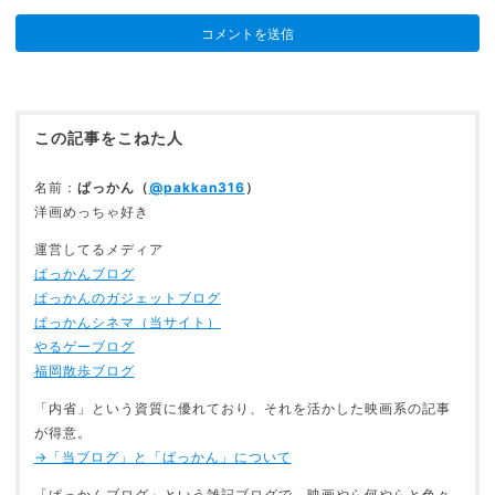
この記事をこねた人
名前：
ぱっかん（
@pakkan316
）
洋画めっちゃ好き
運営してるメディア
ぱっかんブログ
ぱっかんのガジェットブログ
ぱっかんシネマ（当サイト）
やるゲーブログ
福岡散歩ブログ
「内省」という資質に優れており、それを活かした映画系の記事
が得意。
→「当ブログ」と「ぱっかん」について
「ぱっかんブログ」という雑記ブログで、映画やら何やらと色々