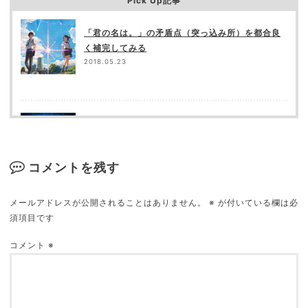
Pick Up記事
「君の名は。」の矛盾点（突っ込み所）を都合良
く補完してみる
2018.05.23
映画館が苦手な９の理由
2018.09.16
コメントを残す
メールアドレスが公開されることはありません。
※
が付いている欄は必
須項目です
【人生は映画だ】自分の生活をより感動的なもの
にする映画サントラ９選
コメント
※
2019.03.05