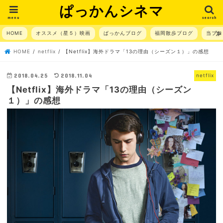
ぱっかんシネマ
menu
search
HOME
オススメ（星５）映画
ぱっかんブログ
福岡散歩ブログ
当ブロ
HOME
netflix
【Netflix】海外ドラマ「13の理由（シーズン１）」の感想
2018.04.25
2018.11.04
netflix
【Netflix】海外ドラマ「13の理由（シーズン
１）」の感想