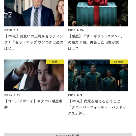
2018.7.3
2019.6.24
【75点】お互いの上司をセッティン
【感想】「ザ・ギフト（2015）」
グ！「セットアップ ウソつきは恋の
の魅力２個。再会した旧友が実
はじ…
は...？
映画
netflix
2024.8.11
2018.6.9
【ゴールドボーイ】ネタバレ感想考
【85点】次元を超えるとそこは…
察
「クローバーフィールド・パラドッ
クス」評…