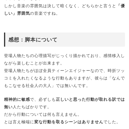
しかし音楽の雰囲気は決して暗くなく、どちらかと言うと
「優
しい」雰囲気
の音楽ですね。
感想：脚本について
登場人物たちの心理描写がじっくり描かれており、感情移入し
ながら楽しむことが出来ます。
登場人物たちがほぼ全員ティーンエイジャーなので、時折ツッ
コミを入れたくなるような行動もありますが、彼らは「なんで
もこなせる社会人の大人」では無いんです。
精神的に敏感
で、必ずしも
正しいと思った行動が取れる訳では
無い
人たちばかりです。
だから行動については何も言えません。
とは言え極端に
変な行動を取るシーンはありません
でした。