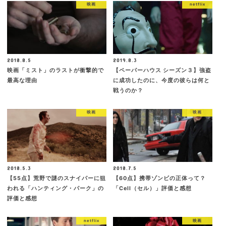
映画
netflix
2018.8.5
2019.8.3
映画「ミスト」のラストが衝撃的で
【ペーパーハウス シーズン３】強盗
最高な理由
に成功したのに、今度の彼らは何と
戦うのか？
映画
映画
2018.5.3
2018.7.5
【55点】荒野で謎のスナイパーに狙
【60点】携帯ゾンビの正体って？
われる「ハンティング・パーク」の
「Cell（セル）」評価と感想
評価と感想
netflix
映画