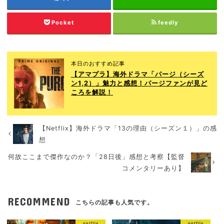
Pocket
feedly
本日のおすすめ記事
【アマプラ】海外ドラマ「パージ（シーズ
ン1,2）」魅力と感想！パージファンが見ど
ころを解説！
【Netflix】海外ドラマ「13の理由（シーズン１）」の感
想
何故ここまで傑作なのか？「28日後」感想と考察【監督
コメンタリーあり】
RECOMMEND
こちらの記事も人気です。
netflix
netflix