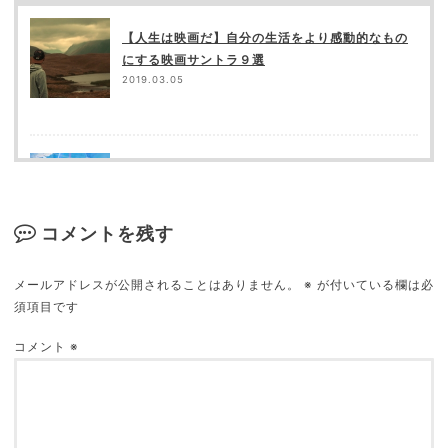
【人生は映画だ】自分の生活をより感動的なもの
にする映画サントラ９選
2019.03.05
「君の名は。」の矛盾点（突っ込み所）を都合良
く補完してみる
2018.05.23
コメントを残す
メールアドレスが公開されることはありません。
※
が付いている欄は必
須項目です
映画館が苦手な９の理由
2018.09.16
コメント
※