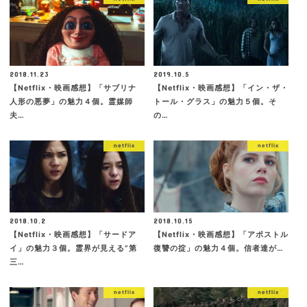
2018.11.23
2019.10.5
【Netflix・映画感想】「サブリナ
【Netflix・映画感想】「イン・ザ・
人形の悪夢」の魅力４個。霊媒師
トール・グラス」の魅力５個。そ
夫…
の…
netflix
netflix
2018.10.2
2018.10.15
【Netflix・映画感想】「サードア
【Netflix・映画感想】「アポストル
イ」の魅力３個。霊界が見える“第
復讐の掟」の魅力４個。信者達が…
三…
netflix
netflix