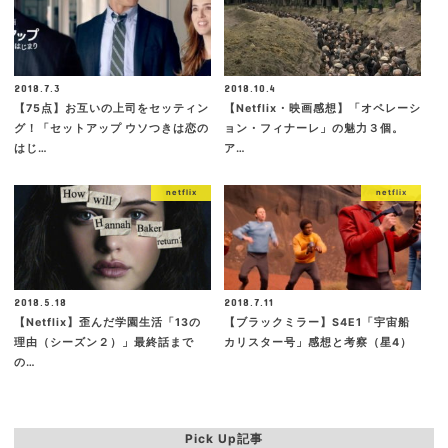
2018.7.3
2018.10.4
【75点】お互いの上司をセッティン
【Netflix・映画感想】「オペレーシ
グ！「セットアップ ウソつきは恋の
ョン・フィナーレ」の魅力３個。
はじ…
ア…
netflix
netflix
2018.5.18
2018.7.11
【Netflix】歪んだ学園生活「13の
【ブラックミラー】S4E1「宇宙船
理由（シーズン２）」最終話まで
カリスター号」感想と考察（星4）
の…
Pick Up記事