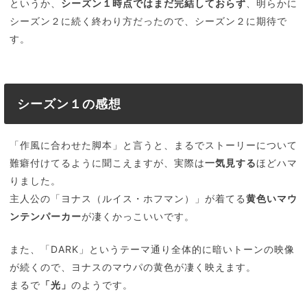
というか、
シーズン１時点ではまだ完結しておらず
、明らかに
シーズン２に続く終わり方だったので、シーズン２に期待で
す。
シーズン１の感想
「作風に合わせた脚本」と言うと、まるでストーリーについて
難癖付けてるように聞こえますが、実際は
一気見する
ほどハマ
りました。
主人公の「ヨナス（ルイス・ホフマン）」が着てる
黄色いマウ
ンテンパーカー
が凄くかっこいいです。
また、「DARK」というテーマ通り全体的に暗いトーンの映像
が続くので、ヨナスのマウパの黄色が凄く映えます。
まるで
「光」
のようです。