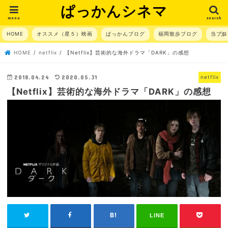
ぱっかんシネマ
menu
search
HOME
オススメ（星５）映画
ぱっかんブログ
福岡散歩ブログ
当ブロ
HOME
netflix
【Netflix】芸術的な海外ドラマ「DARK」の感想
2018.04.24
2020.05.31
netflix
【Netflix】芸術的な海外ドラマ「DARK」の感想
LINE