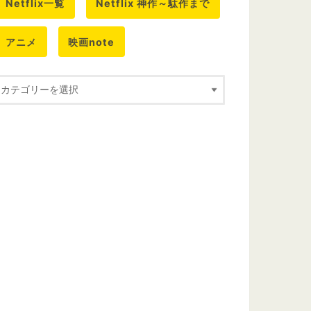
Netflix一覧
Netflix 神作～駄作まで
アニメ
映画note