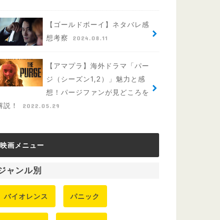
【ゴールドボーイ】ネタバレ感
想考察
2024.08.11
【アマプラ】海外ドラマ「パー
ジ（シーズン1,2）」魅力と感
想！パージファンが見どころを
解説！
2022.05.29
映画メニュー
ジャンル別
バイオレンス
パニック