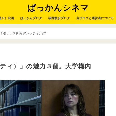
ぱっかんシネマ
星５）映画
ぱっかんブログ
福岡散歩ブログ
当ブログと運営者について
力３個。大学構内で“ハンティング”
リスティ）」の魅力３個。大学構内