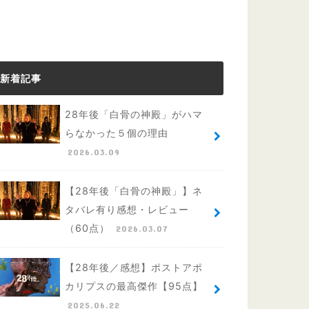
新着記事
28年後「白骨の神殿」がハマ
らなかった５個の理由
2026.03.09
【28年後「白骨の神殿」】ネ
タバレ有り感想・レビュー
（60点）
2026.03.07
【28年後／感想】ポストアポ
カリプスの最高傑作【95点】
2025.06.22