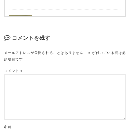
【人生は映画だ】自分の生活をより感動的なもの
にする映画サントラ９選
2019.03.05
コメントを残す
メールアドレスが公開されることはありません。
※
が付いている欄は必
須項目です
映画館が苦手な９の理由
2018.09.16
コメント
※
名前