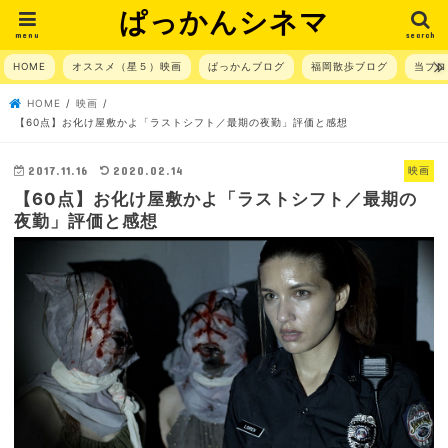
ぱっかんシネマ
menu
search
HOME
オススメ（星５）映画
ぱっかんブログ
福岡散歩ブログ
当ブロ
HOME
映画
【60点】お化け屋敷かよ「ラストシフト／最期の夜勤」評価と感想
2017.11.16
2020.02.14
映画
【60点】お化け屋敷かよ「ラストシフト／最期の
夜勤」評価と感想