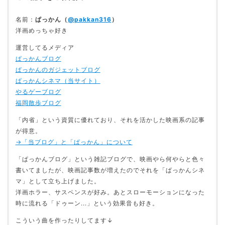
名前：
ぱっかん（
@pakkan316
）
洋画めっちゃ好き
運営してるメディア
ぱっかんブログ
ぱっかんのガジェットブログ
ぱっかんシネマ（当サイト）
やるゲーブログ
福岡散歩ブログ
「内省」という資質に優れており、それを活かした映画系の記事
が得意。
→「当ブログ」と「ぱっかん」について
「ぱっかんブログ」という雑記ブログで、映画やら何やらと色々
書いてましたが、映画記事数が増えたのでそれを「ぱっかんシネ
マ」として立ち上げました。
洋画ホラー、サスペンスが好み。あとスローモーションになった
時に流れる「ドゥーン...」という効果音も好き。
こういう曲を作ったりしてます↓