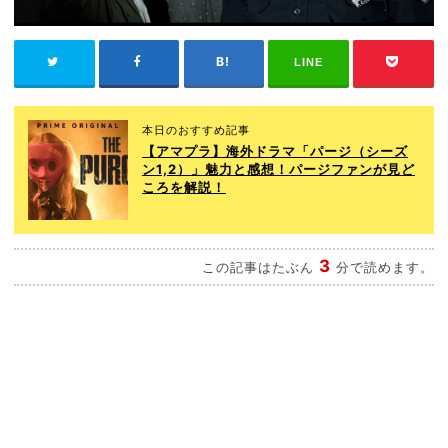
LINE
本日のおすすめ記事
【アマプラ】海外ドラマ「パージ（シーズ
ン1,2）」魅力と感想！パージファンが見ど
ころを解説！
3
この記事はたぶん
分で読めます。