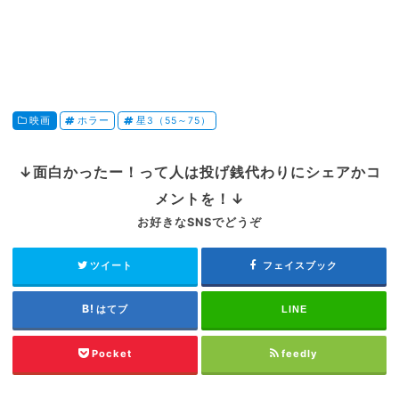
映画
ホラー
星3（55～75）
↓面白かったー！って人は投げ銭代わりにシェアかコ
メントを！↓
お好きなSNSでどうぞ
ツイート
フェイスブック
はてブ
LINE
Pocket
feedly