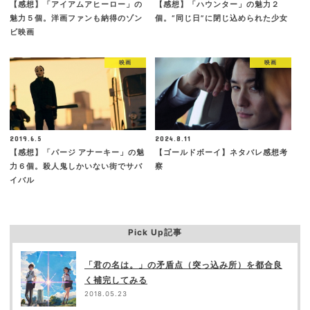
【感想】「アイアムアヒーロー」の
【感想】「ハウンター」の魅力２
魅力５個。洋画ファンも納得のゾン
個。“同じ日”に閉じ込められた少女
ビ映画
映画
映画
2019.6.5
2024.8.11
【感想】「パージ アナーキー」の魅
【ゴールドボーイ】ネタバレ感想考
力６個。殺人鬼しかいない街でサバ
察
イバル
Pick Up記事
「君の名は。」の矛盾点（突っ込み所）を都合良
く補完してみる
2018.05.23