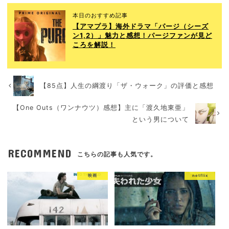
本日のおすすめ記事
【アマプラ】海外ドラマ「パージ（シーズ
ン1,2）」魅力と感想！パージファンが見ど
ころを解説！
【85点】人生の綱渡り「ザ・ウォーク」の評価と感想
【One Outs（ワンナウツ）感想】主に「渡久地東亜」
という男について
RECOMMEND
こちらの記事も人気です。
映画
netflix