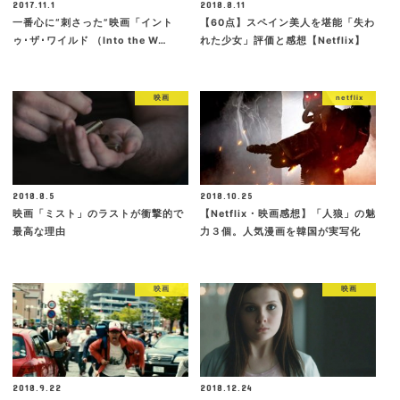
2017.11.1
2018.8.11
一番心に“刺さった”映画「イント
【60点】スペイン美人を堪能「失わ
ゥ･ザ･ワイルド （Into the W…
れた少女」評価と感想【Netflix】
映画
netflix
2018.8.5
2018.10.25
映画「ミスト」のラストが衝撃的で
【Netflix・映画感想】「人狼」の魅
最高な理由
力３個。人気漫画を韓国が実写化
映画
映画
2018.9.22
2018.12.24