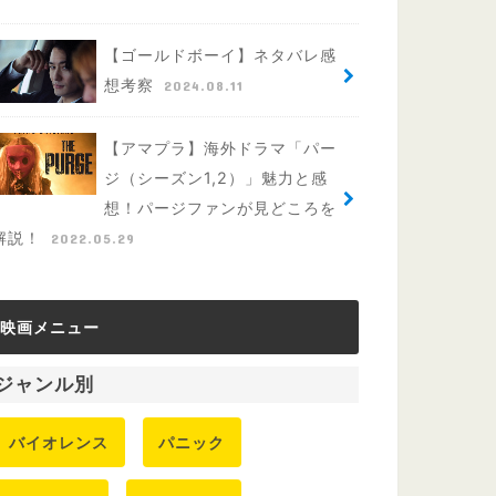
【ゴールドボーイ】ネタバレ感
想考察
2024.08.11
【アマプラ】海外ドラマ「パー
ジ（シーズン1,2）」魅力と感
想！パージファンが見どころを
解説！
2022.05.29
映画メニュー
ジャンル別
バイオレンス
パニック