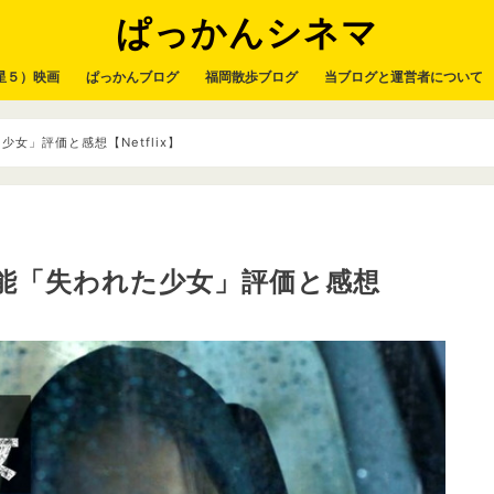
ぱっかんシネマ
星５）映画
ぱっかんブログ
福岡散歩ブログ
当ブログと運営者について
女」評価と感想【Netflix】
能「失われた少女」評価と感想