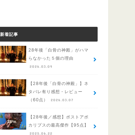
新着記事
28年後「白骨の神殿」がハマ
らなかった５個の理由
2026.03.09
【28年後「白骨の神殿」】ネ
タバレ有り感想・レビュー
（60点）
2026.03.07
【28年後／感想】ポストアポ
カリプスの最高傑作【95点】
2025.06.22