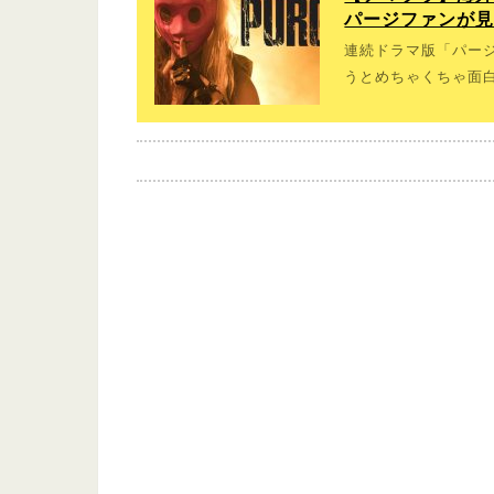
パージファンが
連続ドラマ版「パージ
うとめちゃくちゃ面白