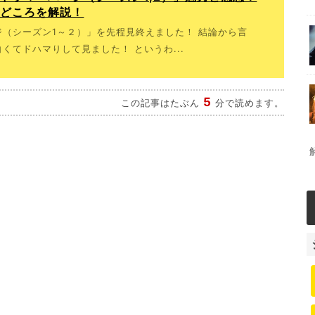
見どころを解説！
（シーズン1～２）」を先程見終えました！ 結論から言
くてドハマりして見ました！ というわ...
5
この記事はたぶん
分で読めます。