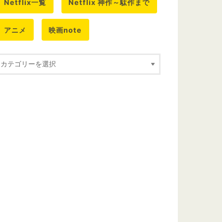
Netflix一覧
Netflix 神作～駄作まで
アニメ
映画note