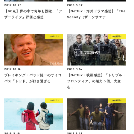
2017.10.23
2019.5.12
【60点】夢の中で何年も投獄…「ア
【Netflix・海外ドラマ感想】「The
ザーライフ」評価と感想
Society（ザ・ソサエテ…
netflix
netflix
2017.10.14
2019.3.14
ブレイキング・バッド随一のサイコ
【Netflix・映画感想】「トリプル・
パス「トッド」が好き過ぎる
フロンティア」の魅力５個。大金
を…
netflix
netflix
2018.2.19
2017.9.18