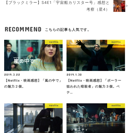
【ブラックミラー】S4E1「宇宙船カリスター号」感想と
考察（星4）
RECOMMEND
こちらの記事も人気です。
netflix
netflix
2019.3.22
2019.1.30
【Netflix・映画感想】「嵐の中で」
【Netflix・映画感想】「ポーラー
の魅力２個。
狙われた暗殺者」の魅力３個。ベ
テ…
netflix
netflix