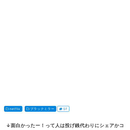
netflix
ブラックミラー
SF
↓面白かったー！って人は投げ銭代わりにシェアかコ