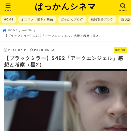
ぱっかんシネマ
menu
search
HOME
オススメ（星５）映画
ぱっかんブログ
福岡散歩ブログ
当ブロ
HOME
netflix
【ブラックミラー】S4E2「アークエンジェル」感想と考察（星2）
2018.07.11
2020.05.31
netflix
【ブラックミラー】S4E2「アークエンジェル」感
想と考察（星2）