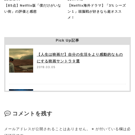
【85点】Netflix版「僕だけがいな
【Netflix海外ドラマ】「3% シーズ
い街」の評価と感想
ン１」頭脳戦が好きなら超オスス
メ！
Pick Up記事
【人生は映画だ】自分の生活をより感動的なもの
にする映画サントラ９選
2019.03.05
映画館が苦手な９の理由
2018.09.16
コメントを残す
メールアドレスが公開されることはありません。
※
が付いている欄は必