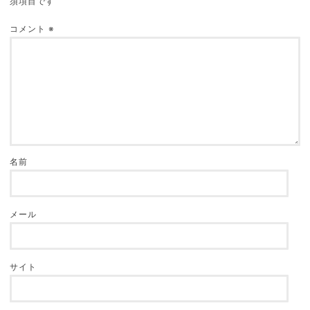
須項目です
「君の名は。」の矛盾点（突っ込み所）を都合良
く補完してみる
コメント
※
2018.05.23
名前
メール
サイト