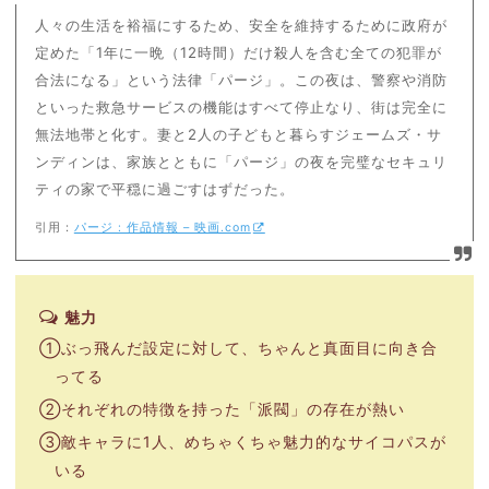
人々の生活を裕福にするため、安全を維持するために政府が
定めた「1年に一晩（12時間）だけ殺人を含む全ての犯罪が
合法になる」という法律「パージ」。この夜は、警察や消防
といった救急サービスの機能はすべて停止なり、街は完全に
無法地帯と化す。妻と2人の子どもと暮らすジェームズ・サ
ンディンは、家族とともに「パージ」の夜を完璧なセキュリ
ティの家で平穏に過ごすはずだった。
引用：
パージ : 作品情報 – 映画.com
魅力
①ぶっ飛んだ設定に対して、ちゃんと真面目に向き合
ってる
②それぞれの特徴を持った「派閥」の存在が熱い
③敵キャラに1人、めちゃくちゃ魅力的なサイコパスが
いる