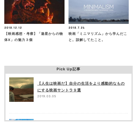
2018.12.12
2018.7.26
【映画感想・考察】「遊星からの物
映画「ミニマリズム」から学んだこ
体X」の魅力３個
と。誤解してたこと。
Pick Up記事
【人生は映画だ】自分の生活をより感動的なもの
にする映画サントラ９選
2019.03.05
「君の名は。」の矛盾点（突っ込み所）を都合良
く補完してみる