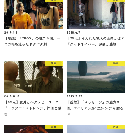
2019.1.1
2018.4.7
【感想】「7BOX」の魅力５個。一
【75点】イカれた隣人の正体とは？
つの箱を巡ったドタバタ劇
「グッドネイバー」評価と感想
映画
映画
2018.8.16
2019.3.23
【85点】意外とヘタレヒーロー？
【感想】「メッセージ」の魅力３
「ドクター・ストレンジ」評価と感
個。エイリアンが“ばかうけ”を贈る
想
SF
映画
映画