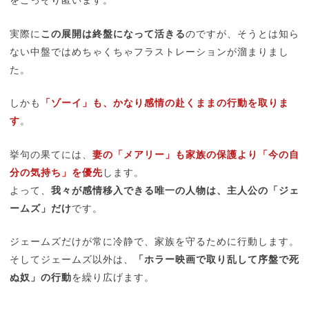
実際に
この展開は終盤になって活きる
のですが、そうとは知ら
ない中盤ではめちゃくちゃフラストレーションが溜まりまし
た。
しかも
「ゾーイ」も、かなり感情の赴くままの行動を取りま
す
。
挙句の果てには、
妻の「メアリー」も家族の保護より「今の自
分の気持ち」を優先
します。
よって、
我々が感情移入できる唯一の人物は、主人公の「ジェ
ームズ」だけ
です。
ジェームズだけが常に冷静で、家族を守るために行動します。
そしてジェームズ以外は、
「ホラー映画で取り乱して序盤で死
ぬ奴」の行動
を繰り広げます。