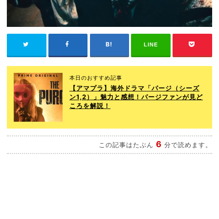
LINE
本日のおすすめ記事
【アマプラ】海外ドラマ「パージ（シーズ
ン1,2）」魅力と感想！パージファンが見ど
ころを解説！
6
この記事はたぶん
分で読めます。