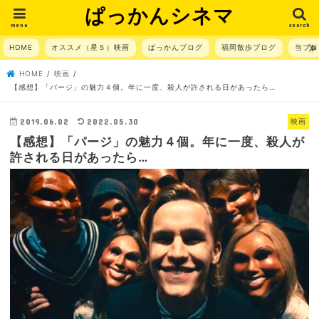
ぱっかんシネマ
menu
search
HOME
オススメ（星５）映画
ぱっかんブログ
福岡散歩ブログ
当ブロ
HOME
映画
【感想】「パージ」の魅力４個。年に一度、殺人が許される日があったら…
2019.06.02
2022.05.30
映画
【感想】「パージ」の魅力４個。年に一度、殺人が
許される日があったら…