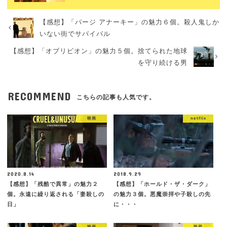
【感想】「パージ アナーキー」の魅力６個。殺人鬼しか
いない街でサバイバル
【感想】「オブリビオン」の魅力５個。捨てられた地球
を守り続ける男
RECOMMEND
こちらの記事も人気です。
映画
netflix
2020.8.14
2018.9.29
【感想】「残酷で異常」の魅力２
【感想】「ホールド・ザ・ダーク」
個。永遠に繰り返される「妻殺しの
の魅力３個。悪魔崇拝や子殺しの先
日」
に・・・
映画
映画