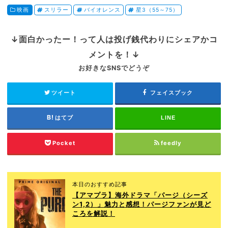
映画
スリラー
バイオレンス
星3（55～75）
↓面白かったー！って人は投げ銭代わりにシェアかコ
メントを！↓
お好きなSNSでどうぞ
ツイート
フェイスブック
はてブ
LINE
Pocket
feedly
本日のおすすめ記事
【アマプラ】海外ドラマ「パージ（シーズ
ン1,2）」魅力と感想！パージファンが見ど
ころを解説！