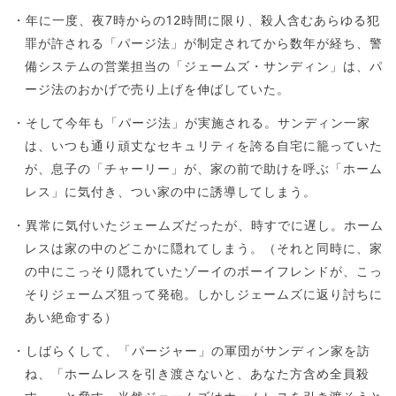
・年に一度、夜7時からの12時間に限り、殺人含むあらゆる犯
罪が許される「パージ法」が制定されてから数年が経ち、警
備システムの営業担当の「ジェームズ・サンディン」は、パ
ージ法のおかげで売り上げを伸ばしていた。
・そして今年も「パージ法」が実施される。サンディン一家
は、いつも通り頑丈なセキュリティを誇る自宅に籠っていた
が、息子の「チャーリー」が、家の前で助けを呼ぶ「ホーム
レス」に気付き、つい家の中に誘導してしまう。
・異常に気付いたジェームズだったが、時すでに遅し。ホーム
レスは家の中のどこかに隠れてしまう。（それと同時に、家
の中にこっそり隠れていたゾーイのボーイフレンドが、こっ
そりジェームズ狙って発砲。しかしジェームズに返り討ちに
あい絶命する）
・しばらくして、「パージャー」の軍団がサンディン家を訪
ね、「ホームレスを引き渡さないと、あなた方含め全員殺