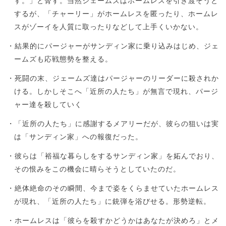
す。」と脅す。当然ジェームズはホームレスを引き渡そうと
するが、「チャーリー」がホームレスを匿ったり、ホームレ
スがゾーイを人質に取ったりなどして上手くいかない。
・結果的にパージャーがサンディン家に乗り込みはじめ、ジェ
ームズも応戦態勢を整える。
・死闘の末、ジェームズ達はパージャーのリーダーに殺されか
ける。しかしそこへ「近所の人たち」が無言で現れ、パージ
ャー達を殺していく
・「近所の人たち」に感謝するメアリーだが、彼らの狙いは実
は「サンディン家」への報復だった。
・彼らは「裕福な暮らしをするサンディン家」を妬んでおり、
その恨みをこの機会に晴らそうとしていたのだ。
・絶体絶命のその瞬間、今まで姿をくらませていたホームレス
が現れ、「近所の人たち」に銃弾を浴びせる。形勢逆転。
・ホームレスは「彼らを殺すかどうかはあなたが決めろ」とメ