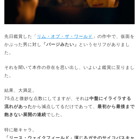
先日鑑賞した「
リム・オブ・ザ・ワールド
」の作中で、仮面を
かぶった男に対し
「パージみたい」
というセリフがありまし
た。
それを聞いて本作の存在を思い出し、いよいよ鑑賞に至りまし
た。
結果、大満足。
75点と微妙な点数にしてますが、それは
中盤にイライラする
流れがあった
から減点してるだけであって、
最初から最後まで
飽きない展開の連続
でした。
特に敵キャラ。
「リース・ウェイクフィールド」演じるガチのサイコパスキャ