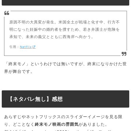
原因不明の大異変が発生。米国全土が戦場と化す中、行方不
明になった妊娠中の婚約者を捜すため、若き弁護士が危険を
承知で、未来の義父とともに西海岸へ向かう。
引用：
Netflix
「終末モノ」というわけでは無いですが、終末になりかけた世
界が舞台です。
【ネタバレ無し】感想
あらすじやネットフリックスのスライダーイメージを見る限
り、どことなく
終末モノ映画の雰囲気
がありました。