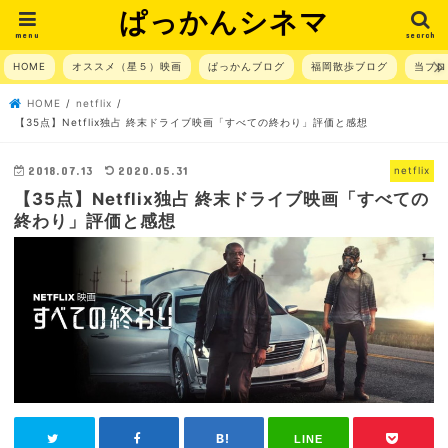
ぱっかんシネマ
menu
search
HOME
オススメ（星５）映画
ぱっかんブログ
福岡散歩ブログ
当ブロ
HOME
netflix
【35点】Netflix独占 終末ドライブ映画「すべての終わり」評価と感想
2018.07.13
2020.05.31
netflix
【35点】Netflix独占 終末ドライブ映画「すべての
終わり」評価と感想
LINE