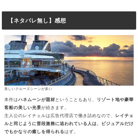
【ネタバレ無し】感想
美しいクルーズシーンが多い
本作は
ハネムーンが題材
ということもあり、
リゾート地や豪華
客船の美しい光景
が続きます。
主人公のレイチェルは広告代理店で働き詰めなので、
レイチェ
ルと同じように普段激務に追われている人は、ビジュアルだけ
でもかなりの癒しを得られる
はず。