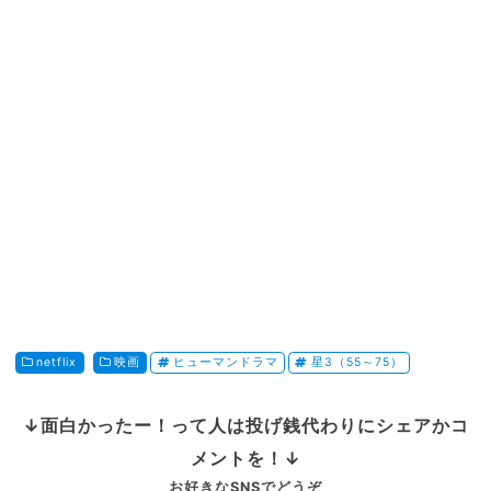
netflix
映画
ヒューマンドラマ
星3（55～75）
↓面白かったー！って人は投げ銭代わりにシェアかコ
メントを！↓
お好きなSNSでどうぞ