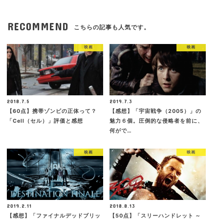
RECOMMEND
こちらの記事も人気です。
映画
映画
2018.7.5
2019.7.3
【60点】携帯ゾンビの正体って？
【感想】「宇宙戦争（2005）」の
「Cell（セル）」評価と感想
魅力６個。圧倒的な侵略者を前に、
何がで…
映画
映画
2019.2.11
2018.8.13
【感想】「ファイナルデッドブリッ
【50点】「スリーハンドレット ～