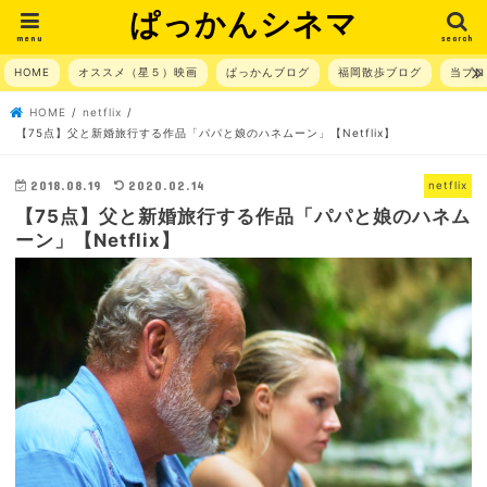
ぱっかんシネマ
menu
search
HOME
オススメ（星５）映画
ぱっかんブログ
福岡散歩ブログ
当ブロ
HOME
netflix
【75点】父と新婚旅行する作品「パパと娘のハネムーン」【Netflix】
2018.08.19
2020.02.14
netflix
【75点】父と新婚旅行する作品「パパと娘のハネム
ーン」【Netflix】