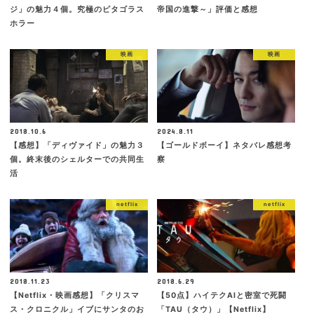
ジ」の魅力４個。究極のピタゴラス
帝国の進撃～」評価と感想
ホラー
映画
映画
2018.10.6
2024.8.11
【感想】「ディヴァイド」の魅力３
【ゴールドボーイ】ネタバレ感想考
個。終末後のシェルターでの共同生
察
活
netflix
netflix
2018.11.23
2018.6.29
【Netflix・映画感想】「クリスマ
【50点】ハイテクAIと密室で死闘
ス・クロニクル」イブにサンタのお
「TAU（タウ）」【Netflix】