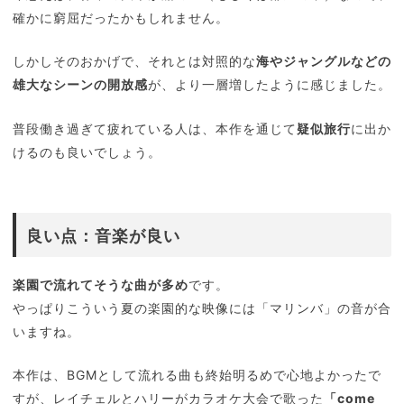
確かに窮屈だったかもしれません。
しかしそのおかげで、それとは対照的な
海やジャングルなどの
雄大なシーンの開放感
が、より一層増したように感じました。
普段働き過ぎて疲れている人は、本作を通じて
疑似旅行
に出か
けるのも良いでしょう。
良い点：音楽が良い
楽園で流れてそうな曲が多め
です。
やっぱりこういう夏の楽園的な映像には「マリンバ」の音が合
いますね。
本作は、BGMとして流れる曲も終始明るめで心地よかったで
すが、レイチェルとハリーがカラオケ大会で歌った
「come