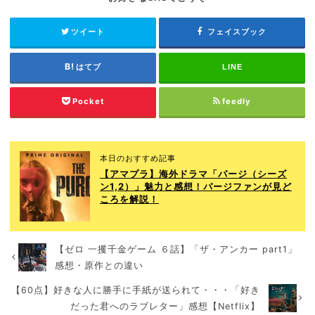
ツイート
フェイスブック
はてブ
LINE
Pocket
feedly
本日のおすすめ記事
【アマプラ】海外ドラマ「パージ（シーズ
ン1,2）」魅力と感想！パージファンが見ど
ころを解説！
【ゼロ 一攫千金ゲーム ６話】「ザ・アンカー part1」
感想・原作との違い
【60点】好きな人に勝手に手紙が送られて・・・「好き
だった君へのラブレター」感想【Netflix】