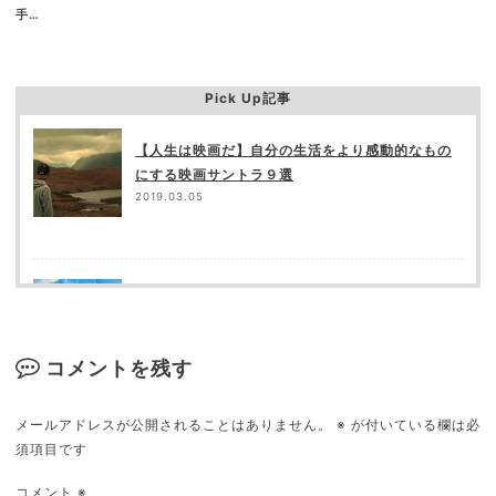
手…
Pick Up記事
【人生は映画だ】自分の生活をより感動的なもの
にする映画サントラ９選
2019.03.05
「君の名は。」の矛盾点（突っ込み所）を都合良
く補完してみる
2018.05.23
コメントを残す
メールアドレスが公開されることはありません。
※
が付いている欄は必
須項目です
映画館が苦手な９の理由
2018.09.16
コメント
※