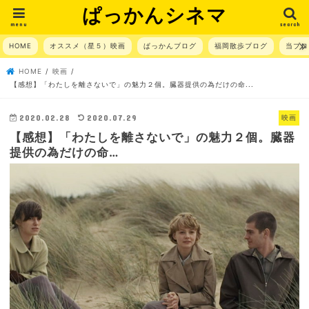
ぱっかんシネマ
menu
search
HOME
オススメ（星５）映画
ぱっかんブログ
福岡散歩ブログ
当ブロ
HOME
映画
【感想】「わたしを離さないで」の魅力２個。臓器提供の為だけの命...
2020.02.28
2020.07.29
映画
【感想】「わたしを離さないで」の魅力２個。臓器
提供の為だけの命…