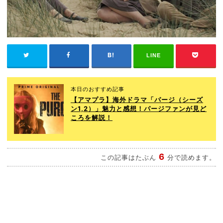
LINE
本日のおすすめ記事
【アマプラ】海外ドラマ「パージ（シーズ
ン1,2）」魅力と感想！パージファンが見ど
ころを解説！
6
この記事はたぶん
分で読めます。