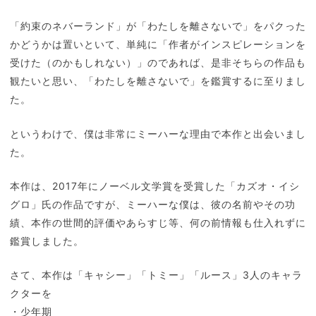
「約束のネバーランド」が「わたしを離さないで」をパクった
かどうかは置いといて、単純に「作者がインスピレーションを
受けた（のかもしれない）」のであれば、是非そちらの作品も
観たいと思い、「わたしを離さないで」を鑑賞するに至りまし
た。
というわけで、僕は非常にミーハーな理由で本作と出会いまし
た。
本作は、2017年にノーベル文学賞を受賞した「カズオ・イシ
グロ」氏の作品ですが、ミーハーな僕は、彼の名前やその功
績、本作の世間的評価やあらすじ等、何の前情報も仕入れずに
鑑賞しました。
さて、本作は「キャシー」「トミー」「ルース」3人のキャラ
クターを
・少年期