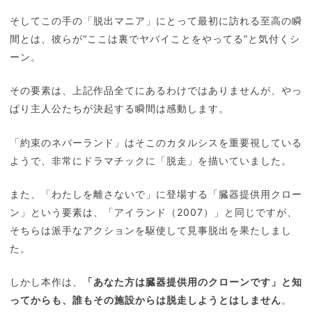
そしてこの手の「脱出マニア」にとって最初に訪れる至高の瞬
間とは、彼らが“ここは裏でヤバイことをやってる”と気付くシ
ーン。
その要素は、上記作品全てにあるわけではありませんが、やっ
ぱり主人公たちが決起する瞬間は感動します。
「約束のネバーランド」はそこのカタルシスを重要視している
ようで、非常にドラマチックに「脱走」を描いていました。
また、「わたしを離さないで」に登場する「臓器提供用クロー
ン」という要素は、「アイランド（2007）」と同じですが、
そちらは派手なアクションを駆使して見事脱出を果たしまし
た。
しかし本作は、
「あなた方は臓器提供用のクローンです」と知
ってからも、誰もその施設からは脱走しようとはしません
。