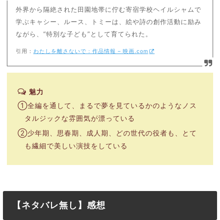
外界から隔絶された田園地帯に佇む寄宿学校ヘイルシャムで
学ぶキャシー、ルース、トミーは、絵や詩の創作活動に励み
ながら、“特別な子ども”として育てられた。
引用：
わたしを離さないで : 作品情報 – 映画.com
魅力
①全編を通して、まるで夢を見ているかのようなノス
タルジックな雰囲気が漂っている
②少年期、思春期、成人期、どの世代の役者も、とて
も繊細で美しい演技をしている
【ネタバレ無し】感想