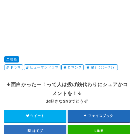
映画
ドラマ
ヒューマンドラマ
ロマンス
星3（55～75）
↓面白かったー！って人は投げ銭代わりにシェアかコ
メントを！↓
お好きなSNSでどうぞ
ツイート
フェイスブック
はてブ
LINE