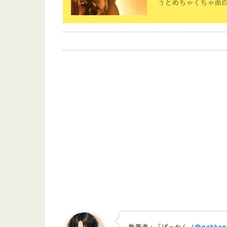
うとめちゃくちゃ面白
執筆者：「ぱっかん（
@pakkan