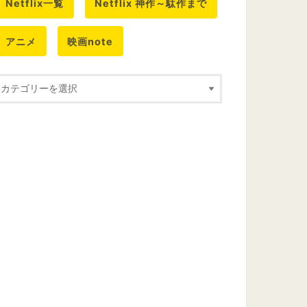
Netflix一覧
Netflix 神作～駄作まで
アニメ
映画note