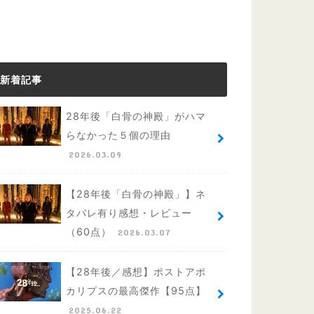
新着記事
28年後「白骨の神殿」がハマ
らなかった５個の理由
2026.03.09
【28年後「白骨の神殿」】ネ
タバレ有り感想・レビュー
（60点）
2026.03.07
【28年後／感想】ポストアポ
カリプスの最高傑作【95点】
2025.06.22