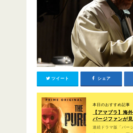
ツイート
シェア
本日のおすすめ記事
【アマプラ】海外
パージファンが
連続ドラマ版「パージ