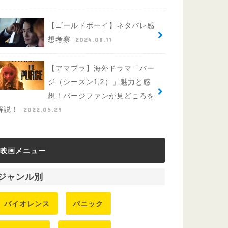
【ゴールドボーイ】ネタバレ感
想考察
2024.08.11
【アマプラ】海外ドラマ「パー
ジ（シーズン1,2）」魅力と感
想！パージファンが見どころを
解説！
2022.05.29
映画メニュー
ジャンル別
バイオレンス
パニック