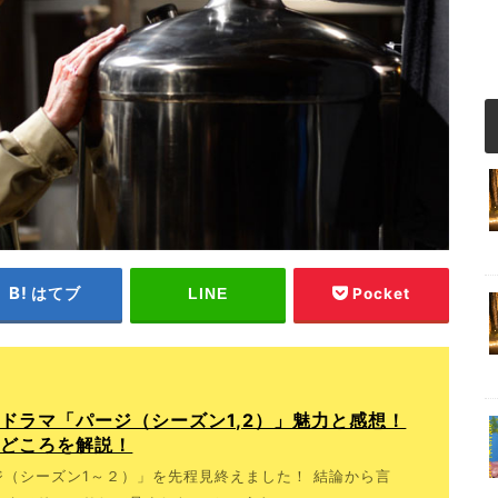
はてブ
Pocket
LINE
ドラマ「パージ（シーズン1,2）」魅力と感想！
見どころを解説！
（シーズン1～２）」を先程見終えました！ 結論から言