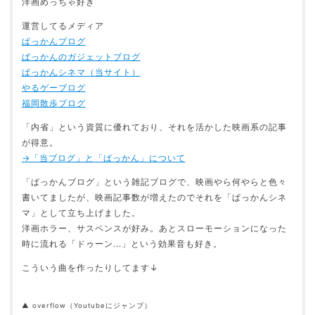
洋画めっちゃ好き
運営してるメディア
ぱっかんブログ
ぱっかんのガジェットブログ
ぱっかんシネマ（当サイト）
やるゲーブログ
福岡散歩ブログ
「内省」という資質に優れており、それを活かした映画系の記事
が得意。
→「当ブログ」と「ぱっかん」について
「ぱっかんブログ」という雑記ブログで、映画やら何やらと色々
書いてましたが、映画記事数が増えたのでそれを「ぱっかんシネ
マ」として立ち上げました。
洋画ホラー、サスペンスが好み。あとスローモーションになった
時に流れる「ドゥーン...」という効果音も好き。
こういう曲を作ったりしてます↓
▲ overflow（Youtubeにジャンプ）