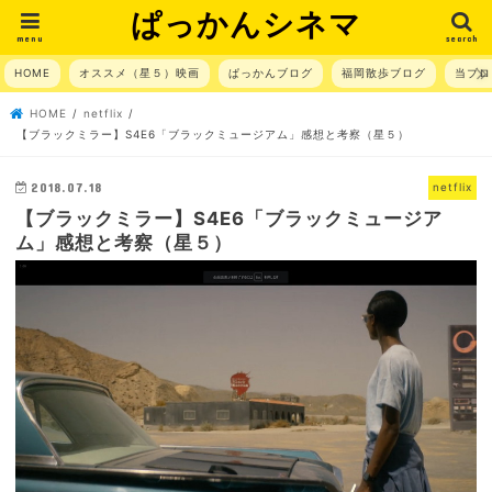
ぱっかんシネマ
menu
search
HOME
オススメ（星５）映画
ぱっかんブログ
福岡散歩ブログ
当ブロ
HOME
netflix
【ブラックミラー】S4E6「ブラックミュージアム」感想と考察（星５）
2018.07.18
netflix
【ブラックミラー】S4E6「ブラックミュージア
ム」感想と考察（星５）