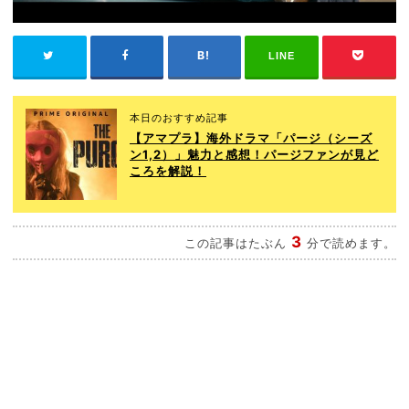
LINE
本日のおすすめ記事
【アマプラ】海外ドラマ「パージ（シーズ
ン1,2）」魅力と感想！パージファンが見ど
ころを解説！
3
この記事はたぶん
分で読めます。