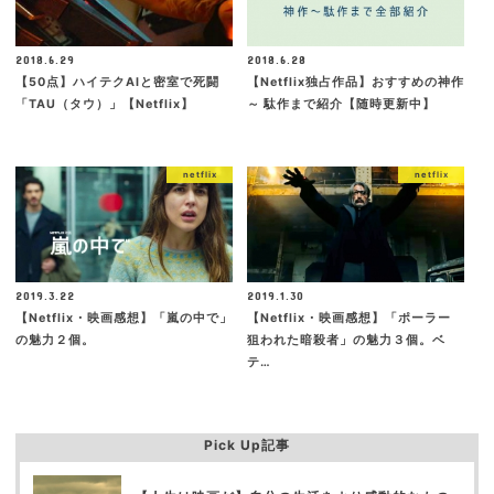
2018.6.29
2018.6.28
【50点】ハイテクAIと密室で死闘
【Netflix独占作品】おすすめの神作
「TAU（タウ）」【Netflix】
～ 駄作まで紹介【随時更新中】
netflix
netflix
2019.3.22
2019.1.30
【Netflix・映画感想】「嵐の中で」
【Netflix・映画感想】「ポーラー
の魅力２個。
狙われた暗殺者」の魅力３個。ベ
テ…
Pick Up記事