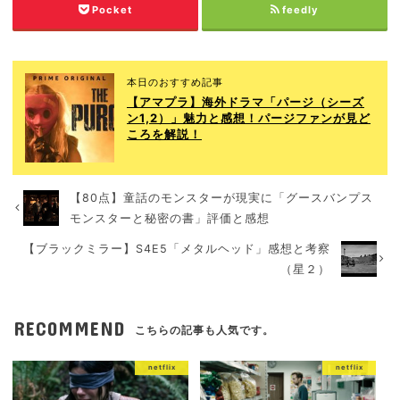
Pocket
feedly
本日のおすすめ記事
【アマプラ】海外ドラマ「パージ（シーズ
ン1,2）」魅力と感想！パージファンが見ど
ころを解説！
【80点】童話のモンスターが現実に「グースバンプス
モンスターと秘密の書」評価と感想
【ブラックミラー】S4E5「メタルヘッド」感想と考察
（星２）
RECOMMEND
こちらの記事も人気です。
netflix
netflix