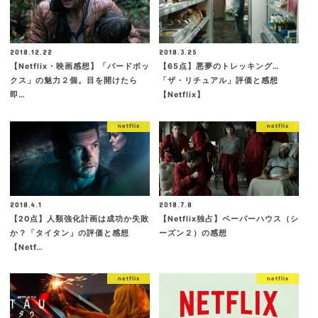
2018.12.22
2018.3.25
【Netflix・映画感想】「バードボッ
【65点】悪夢のトレッキング…
クス」の魅力２個。目を開けたら
「ザ・リチュアル」評価と感想
即…
【Netflix】
netflix
netflix
2018.4.1
2018.7.8
【20点】人類強化計画は成功か失敗
【Netflix独占】ペーパーハウス（シ
か？「タイタン」の評価と感想
ーズン２）の感想
【Netf…
netflix
netflix