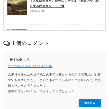
【人生は映画だ】自分の生活をより感動的なもの
にする映画サントラ９選
2019.03.05
「君の名は。」の矛盾点（突っ込み所）を都合良
く補完してみる
1
個のコメント
2018.05.23
松本祐樹
より:
2021年8月11日 04:35:03 4:35 PM
映画館が苦手な９の理由
人形持ち帰ったのは単純に火事で火葬させるのが可哀想だから(作
2018.09.16
中でも同情してたし、まだ人形の中にいるの！？と驚いてた)持ち
帰ったのだと考えました！
最終回でもいいくらいのクオリティでしたね！
返信する